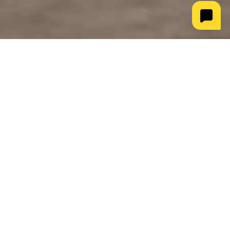
Когда необходимо бурение
скважин под фундамент
Бурение актуально при следующих
условиях:
1. Возведение малоэтажных объектов.
2. Высокое залегание грунтовых вод.
3. Строительство на глинистых почвах.
4. Высокая сейсмическая активность в регионе.